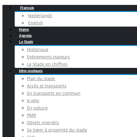
Français
Nederlands
English
Home
Agenda
Le Stade
Historique
Evénements majeurs
Le Stade en chiffres
Infos pratiques
Plan du stade
Accès et transports
En transports en commun
A vélo
En voiture
PMR
Objets interdits
Se loger à proximité du stade