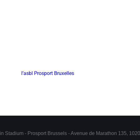
 contactez
l’asbl Prosport Bruxelles
in Stadium - Prosport Brussels - Avenue de Marathon 135, 1020 