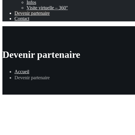
Infos
Visite virtuelle – 360°
Devenir partenaire
Contact
Devenir partenaire
Accueil
Devenir partenaire
Une expérience unique au cœur du Stade Roi Ba
Devenir partenaire du Stade Roi Baudouin, c’est la
d’associer votre marque à la promotion du sport et