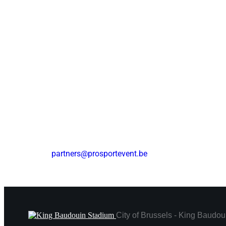
Pour toute question concernant les partenariats,
+32 (0)2 474 39 42
partners@prosportevent.be
NOS PARTENAIRES
City of Brussels - King Baudou