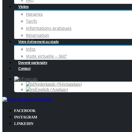
FAQ
Visites
Horaires
Tarifs
Informations pratiques
Réservation
Votre événement au stade
Infos
Visite virtuelle – 360°
Devenir partenaire
Contact
Français
Nederlands
(
Néerlandais
)
English
(
Anglais
)
FACEBOOK
INSTAGRAM
LINKEDIN