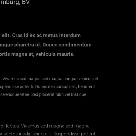
mburg, BV
elit. Cras id ex ac metus interdum
s augue pharetra id. Donec condimentum
ortis magna at, vehicula mauris.
ctus. Vivamus sed magna sed magna congue vehicula et
uspendisse potenti. Donec nec cursus orci, hendrerit
elerisque vitae. Sed placerat nibh vel tristique
empor lectus. Vivamus sed magna sed magna
sectetur adipiscing elit. Suspendisse potenti.