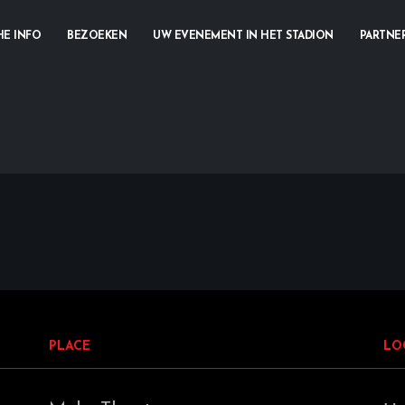
HE INFO
BEZOEKEN
UW EVENEMENT IN HET STADION
PARTNE
PLACE
LO